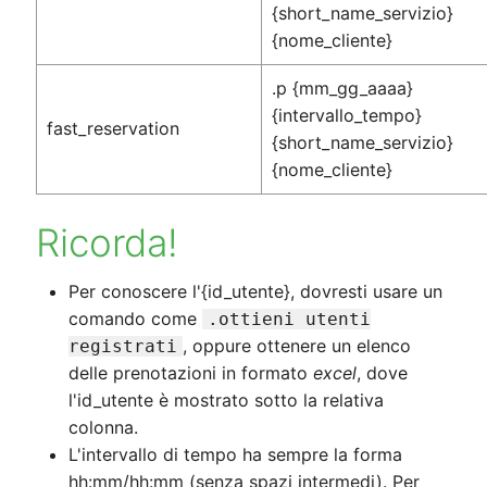
{short_name_servizio}
{nome_cliente}
.p {mm_gg_aaaa}
{intervallo_tempo}
fast_reservation
{short_name_servizio}
{nome_cliente}
Ricorda!
Per conoscere l'{id_utente}, dovresti usare un
comando come
.ottieni utenti
, oppure ottenere un elenco
registrati
delle prenotazioni in formato
excel
, dove
l'id_utente è mostrato sotto la relativa
colonna.
L'intervallo di tempo ha sempre la forma
hh:mm/hh:mm (senza spazi intermedi). Per